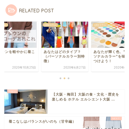
RELATED POST
orコラム
colorコラム
colorコラム
ラウンを軽やかに着こ
あなたはどのタイプ？
あなたが輝く色、”
そう
（パーソナルカラー別特
ソナルカラー”を味
徴）
つけよう！
2020年10月25日
2020年6月27日
2020年6
【大阪・梅田】大阪の食・文化・歴史を
楽しめる ホテル エルシエント大阪 ...
着こなしはバランスがいのち（甘辛編）